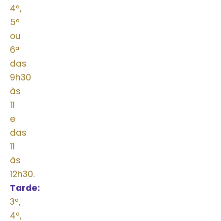
4ª,
5ª
ou
6ª
das
9h30
às
11
e
das
11
às
12h30.
Tarde:
2ª,
3ª,
4ª,