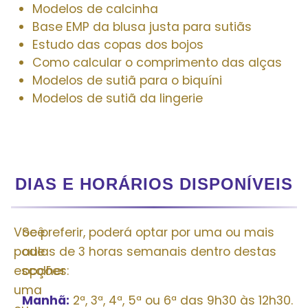
Modelos de calcinha
Base EMP da blusa justa para sutiãs
Estudo das copas dos bojos
Como calcular o comprimento das alças
Modelos de sutiã para o biquíni
Modelos de sutiã da lingerie
DIAS E HORÁRIOS DISPONÍVEIS
Você
Se preferir, poderá optar por uma ou mais
pode
aulas de 3 horas semanais dentro destas
escolher
opções:
uma
Manhã:
2ª, 3ª, 4ª, 5ª ou 6ª das 9h30 às 12h30.