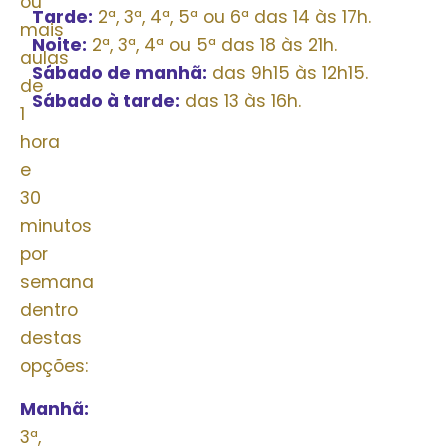
ou
Tarde:
2ª, 3ª, 4ª, 5ª ou 6ª das 14 às 17h.
mais
Noite:
2ª, 3ª, 4ª ou 5ª das 18 às 21h.
aulas
Sábado de manhã:
das 9h15 às 12h15.
de
Sábado à tarde:
das 13 às 16h.
1
hora
e
30
minutos
por
semana
dentro
destas
opções:
Manhã:
2ª,
3ª,