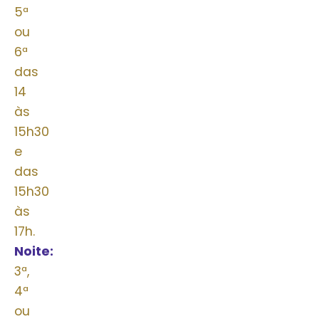
5ª
ou
6ª
das
14
às
15h30
e
das
15h30
às
17h.
Noite:
2ª,
3ª,
4ª
ou