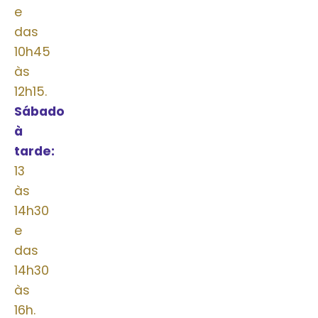
e
das
10h45
às
12h15.
Sábado
à
tarde:
das
13
às
14h30
e
das
14h30
às
16h.