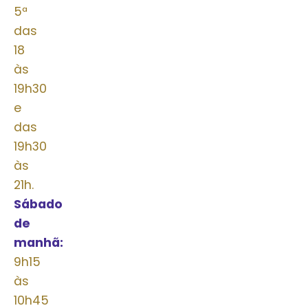
5ª
das
18
às
19h30
e
das
19h30
às
21h.
Sábado
de
manhã:
das
9h15
às
10h45