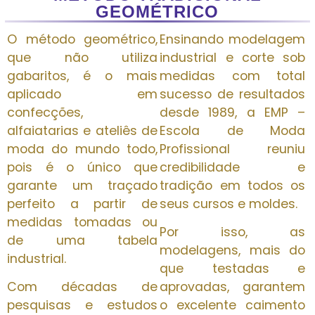
GEOMÉTRICO
O método geométrico,
Ensinando modelagem
que não utiliza
industrial e corte sob
gabaritos, é o mais
medidas com total
aplicado em
sucesso de resultados
confecções,
desde 1989, a EMP –
alfaiatarias e ateliês de
Escola de Moda
moda do mundo todo,
Profissional reuniu
pois é o único que
credibilidade e
garante um traçado
tradição em todos os
perfeito a partir de
seus cursos e moldes.
medidas tomadas ou
Por isso, as
de uma tabela
modelagens, mais do
industrial.
que testadas e
Com décadas de
aprovadas, garantem
pesquisas e estudos
o excelente caimento