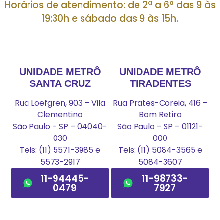
Horários de atendimento: de 2ª a 6ª das 9 às
19:30h e sábado das 9 às 15h.
UNIDADE METRÔ
UNIDADE METRÔ
SANTA CRUZ
TIRADENTES
Rua Loefgren, 903 – Vila
Rua Prates-Coreia, 416 –
Clementino
Bom Retiro
São Paulo – SP – 04040-
São Paulo – SP – 01121-
030
000
Tels: (11) 5571-3985 e
Tels: (11) 5084-3565 e
5573-2917
5084-3607
11-94445-
11-98733-
0479
7927