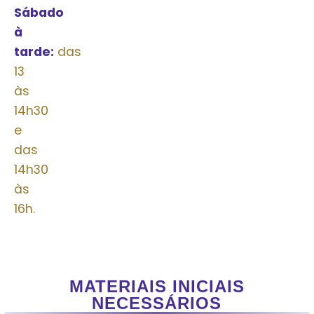
Sábado
à
tarde:
das
13
às
14h30
e
das
14h30
às
16h.
MATERIAIS INICIAIS
NECESSÁRIOS