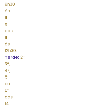
9h30
às
11
e
das
11
às
12h30.
Tarde:
2ª,
3ª,
4ª,
5ª
ou
6ª
das
14