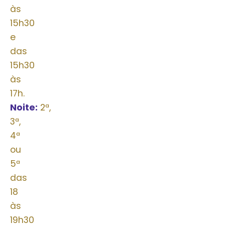
às
15h30
e
das
15h30
às
17h.
Noite:
2ª,
3ª,
4ª
ou
5ª
das
18
às
19h30