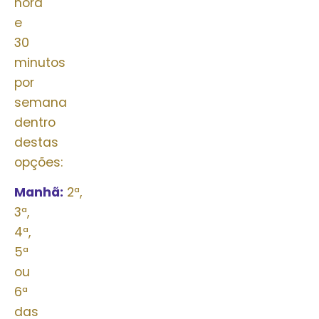
hora
e
30
minutos
por
semana
dentro
destas
opções:
Manhã:
2ª,
3ª,
4ª,
5ª
ou
6ª
das