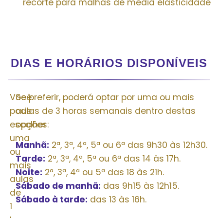
recorte para malhas de média elasticidade
DIAS E HORÁRIOS DISPONÍVEIS
Você
Se preferir, poderá optar por uma ou mais
pode
aulas de 3 horas semanais dentro destas
escolher
opções:
uma
Manhã:
2ª, 3ª, 4ª, 5ª ou 6ª das 9h30 às 12h30.
ou
Tarde:
2ª, 3ª, 4ª, 5ª ou 6ª das 14 às 17h.
mais
Noite:
2ª, 3ª, 4ª ou 5ª das 18 às 21h.
aulas
Sábado de manhã:
das 9h15 às 12h15.
de
Sábado à tarde:
das 13 às 16h.
1