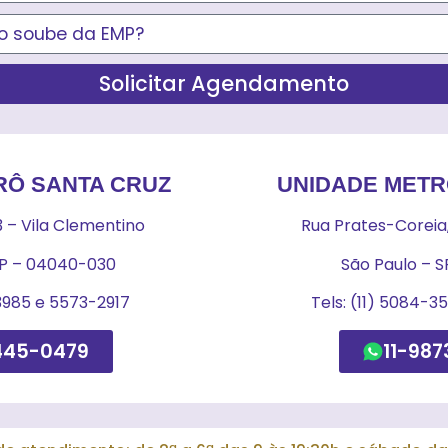
Solicitar Agendamento
RÔ SANTA CRUZ
UNIDADE METR
3 – Vila Clementino
Rua Prates-Coreia,
SP – 04040-030
São Paulo – S
-3985 e 5573-2917
Tels: (11) 5084-
445-0479
11-987