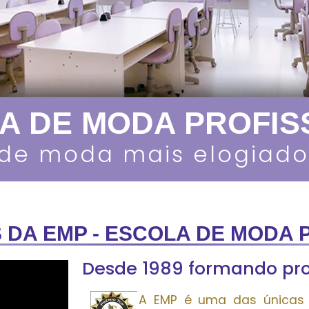
A DE MODA PROFIS
d
e
m
o
d
a
m
a
i
s
e
l
o
g
i
a
d
o
S DA EMP - ESCOLA DE MODA 
Desde 1989 formando pro
A EMP é uma das únicas 