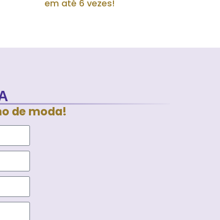
em até 6 vezes!
A
ho de moda!