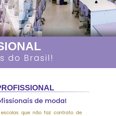
SIONAL
s
d
o
B
r
a
s
i
l
!
PROFISSIONAL
fissionais de moda!
escolas que não faz contrato de