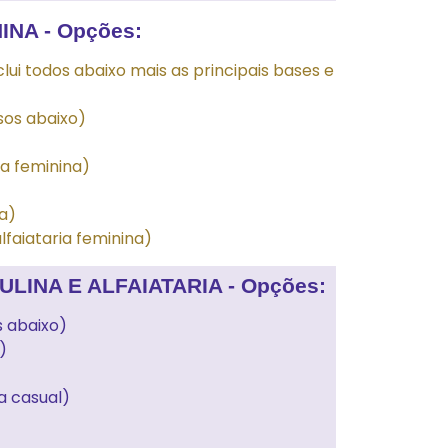
NA - Opções:
lui todos abaixo mais as principais bases e
sos abaixo)
ia feminina)
a)
lfaiataria feminina)
NA E ALFAIATARIA - Opções:
s abaixo)
)
a casual)