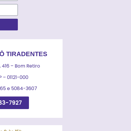
Ô TIRADENTES
 416 – Bom Retiro
P – 01121-000
3565 e 5084-3607
33-7927