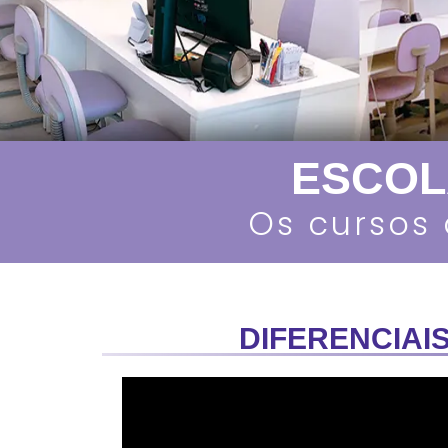
ESCOL
O
s
c
u
r
s
o
s
DIFERENCIAI